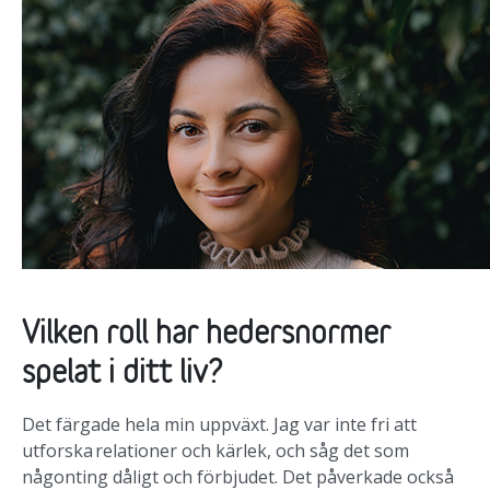
Vilken roll har hedersnormer
spelat i ditt liv?
Det färgade hela min uppväxt. Jag var inte fri att
utforska relationer och kärlek, och såg det som
någonting dåligt och förbjudet. Det påverkade också