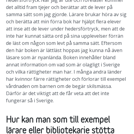
hedersförtryck. När jag är ute och
föreläser kommer
det alltid fram tjejer och berättar att de lever på
samma sätt som
jag gjorde. Lärare brukar höra av sig
och berätta att min förra bok har hjälpt flera
elever
att inse att de lever under hedersförtryck, men att de
inte har kunnat sätta ord
på sina upplevelser förrän
de läst om någon som levt på samma sätt. Eftersom
den här boken är lättläst hoppas jag kunna nå även
läsare som är nyanlända. Boken innehåller bland
annat information om vad som är olagligt i Sverige
och vilka rättigheter man har. I många andra länder
har kvinnor färre rättigheter och förlorar till exempel
vårdnaden om barnen om de begär skilsmässa.
Därför är det viktigt att de får veta att det inte
fungerar så i Sverige.
Hur kan man som till exempel
lärare eller bibliotekarie stötta