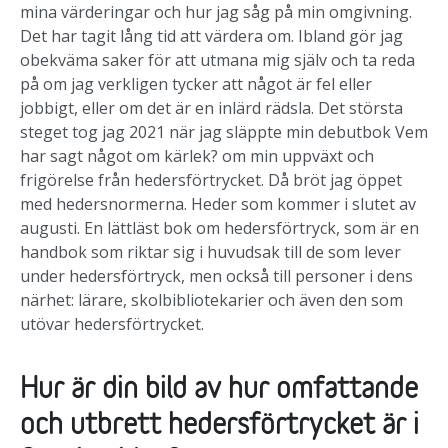
mina värderingar och hur jag såg på min omgivning.
Det har tagit lång tid att värdera om. Ibland gör jag
obekväma saker för att utmana mig själv och ta reda
på om jag verkligen tycker att något är fel eller
jobbigt, eller om det är en inlärd rädsla. Det största
steget tog jag 2021 när jag släppte min debutbok
Vem
har sagt något om kärlek?
om min uppväxt och
frigörelse från hedersförtrycket. Då bröt jag öppet
med hedersnormerna. Heder som kommer i slutet av
augusti. En lättläst bok om hedersförtryck, som är en
handbok som riktar sig i huvudsak till de som lever
under hedersförtryck, men också till personer i dens
närhet: lärare, skolbibliotekarier och även den som
utövar hedersförtrycket.
Hur är din bild av hur omfattande
och utbrett hedersförtrycket är i