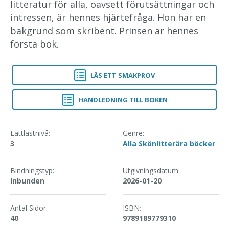
litteratur för alla, oavsett förutsättningar och
intressen, är hennes hjärtefråga. Hon har en
bakgrund som skribent. Prinsen är hennes
första bok.
LÄS ETT SMAKPROV
PRINSEN
HANDLEDNING TILL BOKEN
PRINSEN
Lättlästnivå:
Genre:
3
Alla Skönlitterära böcker
Bindningstyp:
Utgivningsdatum:
Inbunden
2026-01-20
Antal Sidor:
ISBN:
40
9789189779310