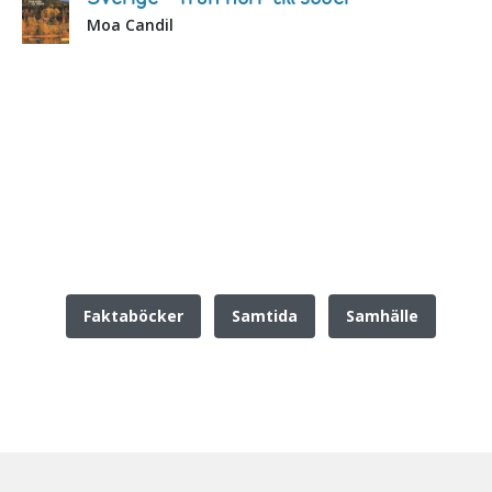
Moa Candil
Faktaböcker
Samtida
Samhälle