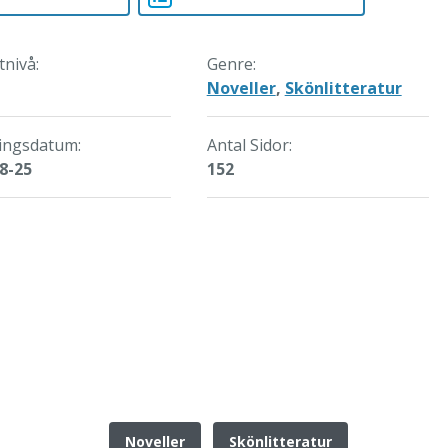
MINNEN OCH FANTASIER - LÄTTLÄSTA NOVELLER
MINNEN OCH FANTASIER - LÄ
tnivå:
Genre:
Noveller
,
Skönlitteratur
ingsdatum:
Antal Sidor:
8-25
152
Noveller
Skönlitteratur