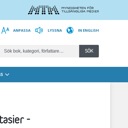
ANPASSA
LYSSNA
IN ENGLISH
SÖK
ss
asier -