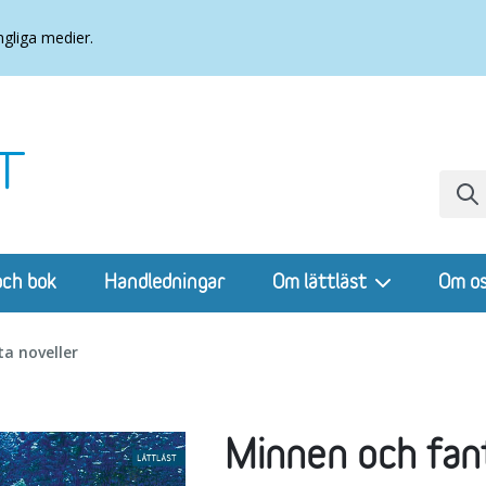
ngliga medier.
och bok
Handledningar
Om lättläst
Om o
ta noveller
Minnen och fant