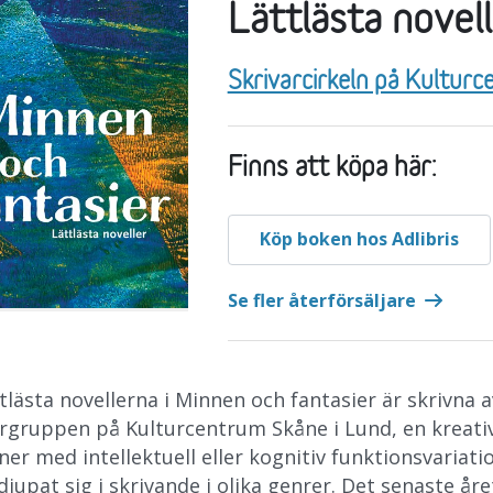
Lättlästa novel
Författare:
Skrivarcirkeln på Kultur
Finns att köpa här:
Köp boken hos Adlibris
Se fler återförsäljare
tlästa novellerna i Minnen och fantasier är skrivna a
argruppen på Kulturcentrum Skåne i Lund, en kreativ
er med intellektuell eller kognitiv funktionsvariat
djupat sig i skrivande i olika genrer. Det senaste år