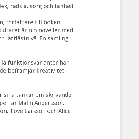
k, rädsla, sorg och fantasi.
, författare till boken
sultatet är nio noveller med
ch lättlästnivå. En samling
lla funktionsvarianter har
nde befrämjar kreativitet
er sina tankar om skrivande
uppen är Malin Andersson,
on, Tove Larsson och Alice