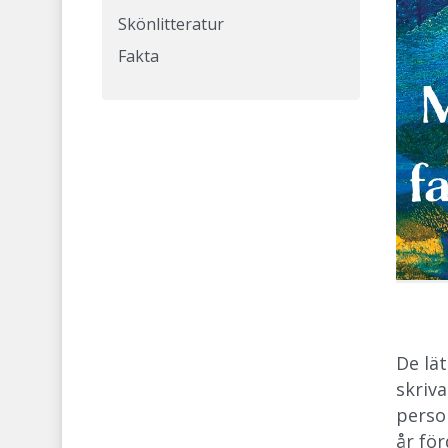
Skönlitteratur
Fakta
De lät
skriv
person
år för