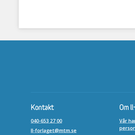
Kontakt
Om ll
040-653 27 00
Vår ha
perso
ll-forlaget@mtm.se