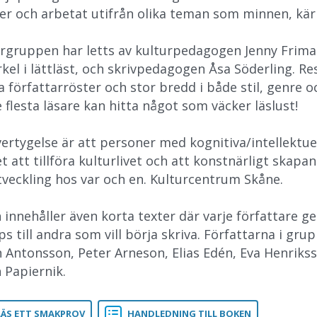
er och arbetat utifrån olika teman som minnen, kärle
argruppen har letts av kulturpedagogen Jenny Friman
kel i lättläst, och skrivpedagogen Åsa Söderling. Re
a författarröster och stor bredd i både stil, genre o
 flesta läsare kan hitta något som väcker läslust!
vertygelse är att personer med kognitiva/intellektue
 att tillföra kulturlivet och att konstnärligt skapa
tveckling hos var och en. Kulturcentrum Skåne.
 innehåller även korta texter där varje författare g
ps till andra som vill börja skriva. Författarna i gr
n Antonsson, Peter Arneson, Elias Edén, Eva Henrikss
 Papiernik.
LÄS ETT SMAKPROV
HANDLEDNING TILL BOKEN