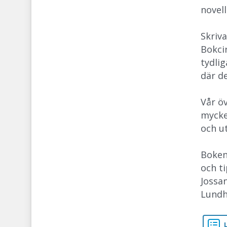
novell
Skriv
Bokcir
tydlig
där de
Vår ö
mycket
och u
Boken
och ti
Jossa
Lundh