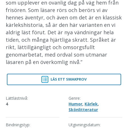
som upplever en ovanlig dag på väg hem från
frisören. Som läsare rörs och berörs vi av
hennes äventyr, och även om det är en klassisk
kärlekshistoria, så är den här varianten en vi
aldrig läst förut. Det är nya vändningar hela
tiden, och många hjärtliga skratt. Språket är
rikt, lättillgängligt och omsorgsfullt
genomarbetat, med ordval som utmanar
läsaren på en överkomlig nivå.”
LÄS ETT SMAKPROV
SKÖNA MAJ
Lättlästnivå:
Genre:
4
Humor
,
Kärlek
,
Skönlitteratur
Bindningstyp:
Utgivningsdatum: